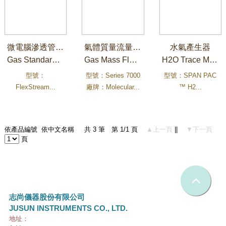
微電腦滲透管氣體產生器
氣體質量流量數位控制器
水氣產生器
Gas Standards Generator
Gas Mass Flow Controller
H2O Trace Moisture Gas Standard
型號：
型號：Series 7000
型號：SPAN PAC
FlexStream...
廠牌：Molecular...
™ H2...
依產品編號
依中文名稱
共 3 筆 第 1/1 頁
▲上一頁
||
▼下一頁
頁
志尚儀器股份有限公司
JUSUN INSTRUMENTS CO., LTD.
地址：
231 新北市新店區民權路108-4號9樓