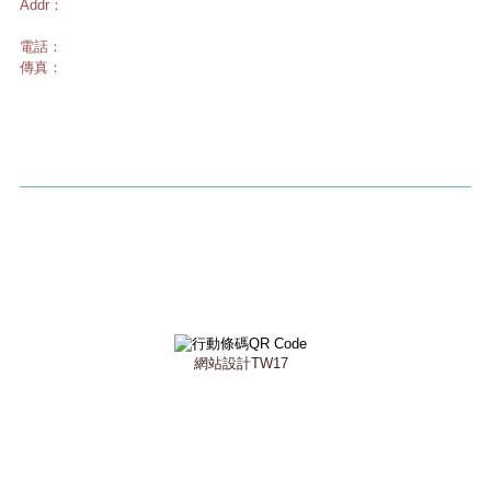
Addr：
9F., No.108-4, Minquan Rd., Xindian Dist, New Taipei City
23141, Taiwan (R.O.C.)
電話：
02-22195511
傳真：
02-22191038
Copyright © 2017 Jusun All Rights Reserved.
公司簡介
產品介紹
廠牌介紹
最新訊息
ISO17025實驗室
聯絡我們
網站設計TW17