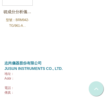
硫成分分析儀(UV吸收法)
型號：BRM942-
TG/961-A...
志尚儀器股份有限公司
JUSUN INSTRUMENTS CO., LTD.
地址：
231 新北市新店區民權路108-4號9樓
Addr：
9F., No.108-4, Minquan Rd., Xindian Dist, New Taipei City
23141, Taiwan (R.O.C.)
電話：
02-22195511
傳真：
02-22191038
Copyright © 2017 Jusun All Rights Reserved.