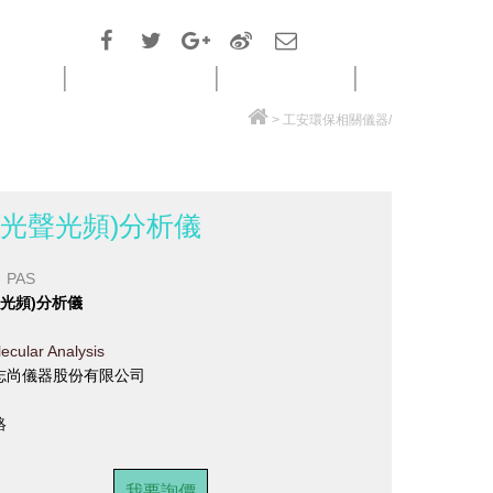
訊息
ISO實驗室
聯絡我們
回到首頁
>
工安環保相關儀器
/
 (光聲光頻)分析儀
PAS
光聲光頻)分析儀
ecular Analysis
志尚儀器股份有限公司
絡
我要詢價