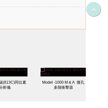
 碳(δ13C)同位素
Model -1000 M & A 微孔
Ser
分析儀
多階衝擊器