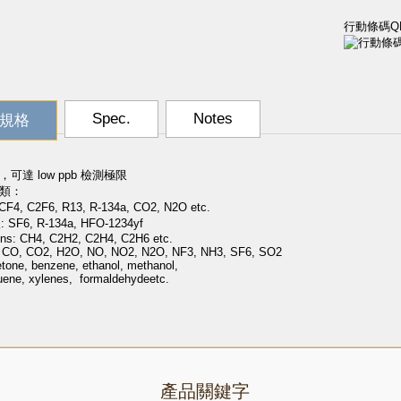
行動條碼QR
Spec.
Notes
規格
可達 low ppb 檢測極限
類：
4, C2F6, R13, R-134a, CO2, N2O etc.
: SF6, R-134a, HFO-1234yf
ns: CH4, C2H2, C2H4, C2H6 etc.
: CO, CO2, H2O, NO, NO2, N2O, NF3, NH3, SF6, SO2
tone, benzene, ethanol, methanol,
 xylenes, formaldehydeetc.
產品關鍵字